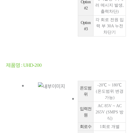
Option
러 메시지 발생,
#2
출력차단)
각 회로 전원 입
Option
력 부 30A 누전
#3
차단기
제품명 : UHD-200
-20℃ ~ 180℃
온도범
(온도범위 변경
위
가능)
AC 85V ~ AC
입력전
265V (SMPS 방
원
식)
회로수
1회로 개별