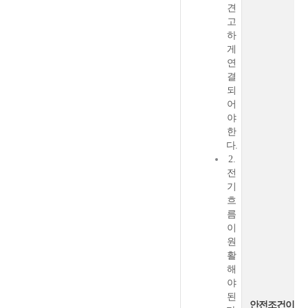
견
고
하
게
연
결
되
어
야
한
다.
2.
전
기
흐
름
이
원
활
해
야
된
안전조건이