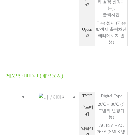
위 설정 변경가
#2
능),
출력차단
과승 센서 (과승
Option
발생시 출력차단
#3
에러메시지 발
생)
제품명 : UHD-JP (예약 운전)
TYPE
Digital Type
-20℃ ~ 80℃ (온
온도범
도범위 변경가
위
능)
AC 85V ~ AC
입력전
265V (SMPS 방
원