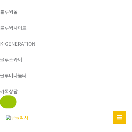
블루웜몰
블루웜사이트
K-GENERATION
블루스카이
블루미나눔터
카톡상담
콘
텐
츠