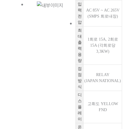
입
력
AC 85V ~ AC 265V
전
(SMPS 회로내장)
압
최
대
1회로 15A, 2회로
출
15A (각회로당
력
3,3KW)
용
량
접
점
RELAY
방
(JAPAN:NATIONAL)
식
디
스
고휘도 YELLOW
플
FND
레
이
온