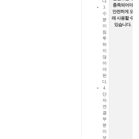
다.
충족되어야
3.
안전하게 오
수
래 사용할 수
분
있습니다.
이
침
투
하
지
않
아
야
된
다.
4.
단
자
연
결
부
분
이
보