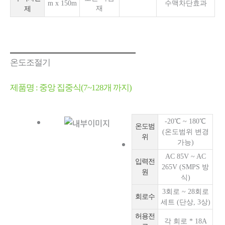
m x 150m
수맥차단효과
재
제
온도조절기
제품명 : 중앙 집중식(7~128개 까지)
-20℃ ~ 180℃
온도범
(온도범위 변경
위
가능)
AC 85V ~ AC
입력전
265V (SMPS 방
원
식)
3회로 ~ 28회로
회로수
세트 (단상, 3상)
허용전
각 회로 * 18A