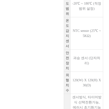
도
-20℃ ~ 180℃ (적정
범
범위 설정)
위
온
도
감
NTC sensor (25℃ ~
지
5KΩ)
센
서
안
전
과승 센서 (단자처
장
리)
치
외
형
120(W) X 120(H) X
치
30(D)
수
센서방식, 타이머방
식 선택전환가능,
에러시 초기화기능