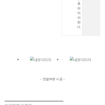
호
되
어
야
한
다.
– 연결부분 시공 –