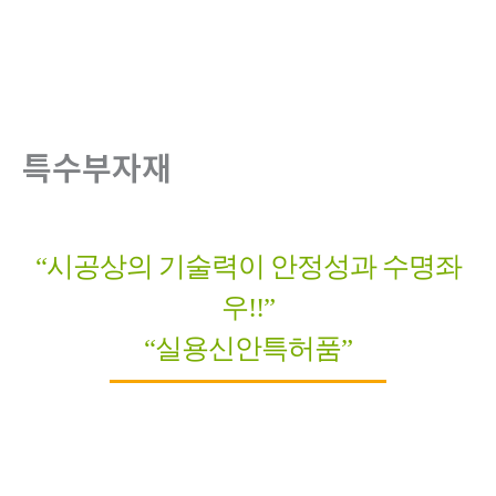
로
건
너
뛰
기
특수부자재
“시공상의 기술력이 안정성과 수명좌
우!!”
“실용신안특허품”