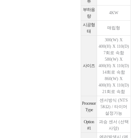
류
부하용
4KW
량
시공형
매립형
태
300(W) X
400(H) X 110(D)
7회로 속함
580(W) X
사이즈
400(H) X 110(D)
14회로 속함
860(W) X
400(H) X 110(D)
21회로 속함
센서방식 (NTS
Processor
5KΩ) / 타이머
Type
설정가능
Option
과승 센서 (선택
#1
사양)
에러발생시 (에