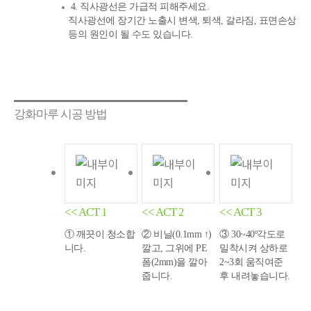
4. 직사광선은 가급적 피해주세요.
직사광선에 장기간 노출시 변색, 퇴색, 갈라짐, 표면손상
등의 원인이 될 수도 있습니다.
강화마루 시공 방법
<< ACT 1
<< ACT 2
<< ACT 3
① 깨끗이 청소합
② 비닐(0.1mm ↑)
③ 30~40º각도로
니다.
깔고, 그위에 PE
밀착시켜 상하로
폼(2mm)을 깔아
2~3회 움직여준
줍니다.
후 내려놓습니다.