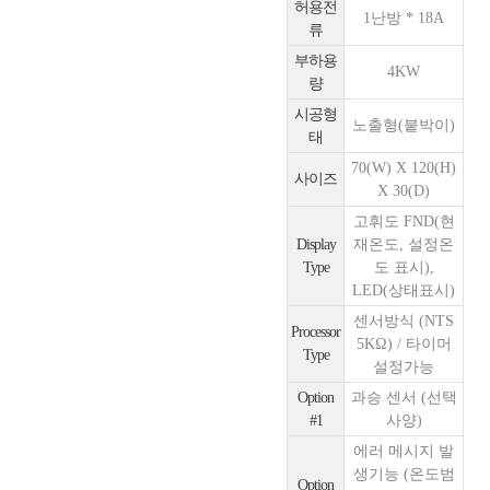
허용전
1난방 * 18A
류
부하용
4KW
량
시공형
노출형(붙박이)
태
70(W) X 120(H)
사이즈
X 30(D)
고휘도 FND(현
Display
재온도, 설정온
Type
도 표시),
LED(상태표시)
센서방식 (NTS
Processor
5KΩ) / 타이머
Type
설정가능
Option
과승 센서 (선택
#1
사양)
에러 메시지 발
생기능 (온도범
Option