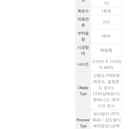
식)
회로수
1회로
허용전
25A
류
부하용
6KW
량
시공형
매립형
태
115(W) X 115(H)
사이즈
X 48(D)
고휘도 FND(현
재온도, 설정온
Display
도 표시),
Type
LED(상태표시)
현재시간, 예약
시간 표시
센서방식 (NTS
Processor
5KΩ) / 강도방식
Type
예약운전 (선택