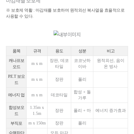
마감재별 보호제
※ 보호제 역활 : 마감재를 보호하며 원적외선 복사열을 효율적으로
사용할 수 있다.
품목
규격
용도
성분
비고
캐나프보
장판, 데코
코코낫하
원적외선, 음이
m x m
타일
이바
온 방사
오드
P.E.T 보오
m x m
장판
폴리
드
합성 + 돌
에너지 업
m x m
데코타일
가루
합성보오
1.35m x
장판
폴리 + 마
에너지 증가효과
1.5m
드
m x 150m
장판
폴리
부직포
수맥차단
모든 마감