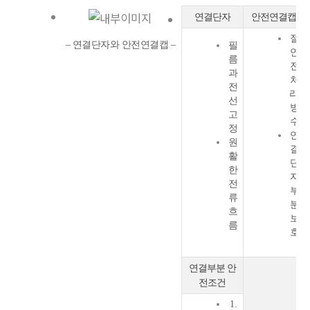
연결단자
안전연결캡
절
– 연결단자와 안전연결캡 –
필
연
름
전
과
처
전
리,
선
방
고
수
정
연
원
결
활
단
한
자
전
부
류
분
흐
보
름
호
연결부분 안
전조건
1.