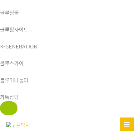
블루웜몰
블루웜사이트
K-GENERATION
블루스카이
블루미나눔터
카톡상담
콘
텐
츠