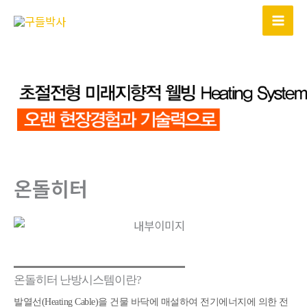
콘
텐
츠
로
건
너
뛰
기
온돌히터
온돌히터 난방시스템이란?
발열선(Heating Cable)을 건물 바닥에 매설하여 전기에너지에 의한 전