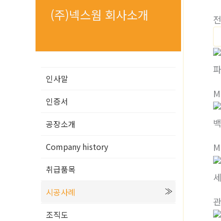
(주)넥스웜 회사소개
전
인사말
M
인증서
공장소개
Company history
M
취급품목
세
시공사례
조직도