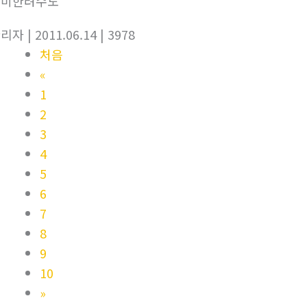
구미한려수도
관리자
| 2011.06.14
| 3978
처음
«
1
2
3
4
5
6
7
8
9
10
»