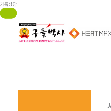
카톡상담
콘
텐
츠
로
건
너
뛰
기