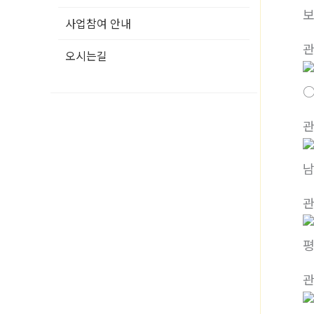
보
사업참여 안내
오시는길
○
남
평