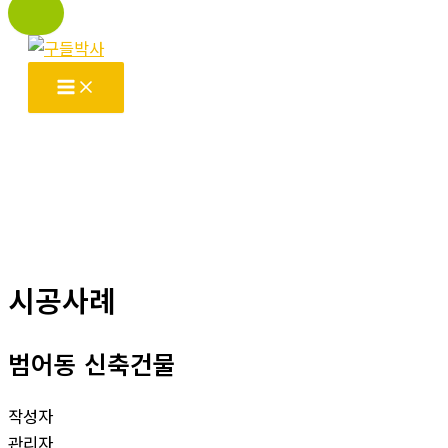
콘
텐
츠
로
건
너
뛰
기
시공사례
범어동 신축건물
작성자
관리자