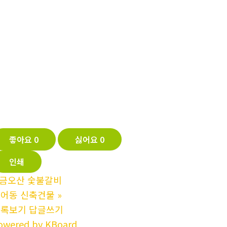
좋아요
0
싫어요
0
인쇄
금오산 숯불갈비
어동 신축건물
»
목록보기
답글쓰기
owered by KBoard