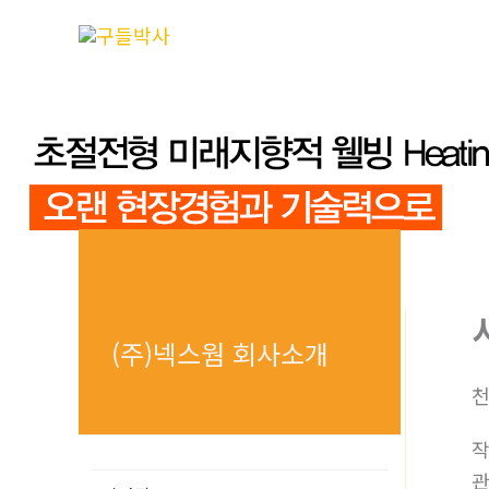
콘
텐
츠
로
건
너
뛰
기
(주)넥스웜 회사소개
천