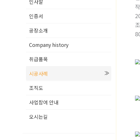
인사말
2
인증서
공장소개
8
Company history
취급품목
시공사례
조직도
사업참여 안내
오시는길