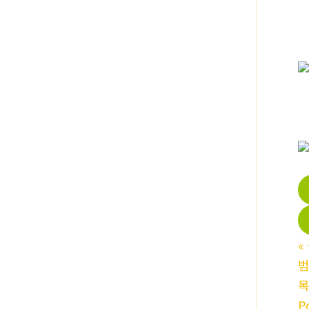
«
범
P