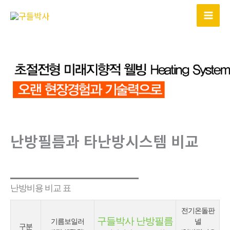
콘
텐
츠
로
건
너
뛰
기
난방필름과 타난방시스템 비교
난방비용 비교 표
전기온돌판
구들박사 난방필름
기름보일러
넬
구분