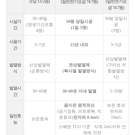
(ℓ당 1372원)
(일반전기요
(일반전기요금 74.7원)
금 74.7원)
30~40일
50평 당일시
시설기
50평 당일시공
(양생기간포함
공
(1일 3명)
간
4명)
(3명)
사용기
3~7년
15년 내외
3~5년
간
선상발열체
발열방
선상발열체
면상발열체
(구리선 저
(순환방식)
(복사열 발열방식)
항발열방
식
식)
발열시
30~60분
30~60초 이내 발열
5~10분
간
음이온 원적외선
보온 효과
(공기정화, 피로회복, 치
전자파
일반효
료효과)
전자파 0.4mG
10mG
보온효과
능
스웨덴 TCO 기준 : 자계 2mG이하 인
체에 안전