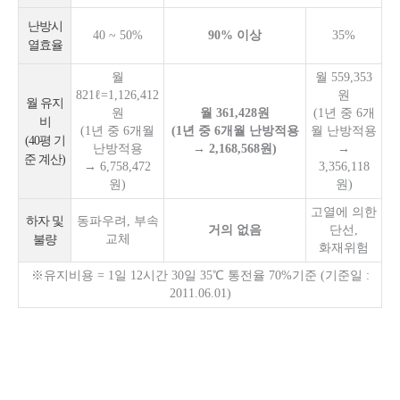
난방시
40 ~ 50%
90% 이상
35%
열효율
월
월 559,353
821ℓ=1,126,412
원
월 유지
원
월 361,428원
(1년 중 6개
비
(1년 중 6개월
(1년 중 6개월 난방적용
월 난방적용
(40평 기
난방적용
→ 2,168,568원)
→
준 계산)
→ 6,758,472
3,356,118
원)
원)
고열에 의한
하자 및
동파우려, 부속
거의 없음
단선,
교체
불량
화재위험
※유지비용 = 1일 12시간 30일 35℃ 통전율 70%기준 (기준일 :
2011.06.01)