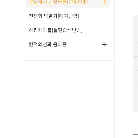
구들박사 난방필름[건식난방]
천장형 방열기[대기난방]
히팅케이블[몰탈습식난방]
원적외선과 음이온