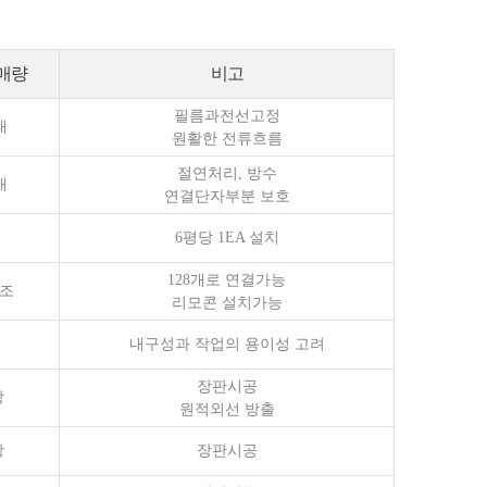
구매량
비고
필름과전선고정
개
원활한 전류흐름
절연처리, 방수
개
연결단자부분 보호
6평당 1EA 설치
128개로 연결가능
1조
리모콘 설치가능
내구성과 작업의 용이성 고려
장판시공
장
원적외선 방출
장
장판시공