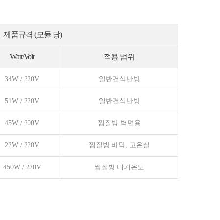
제품규격 (모듈 당)
Watt/Volt
적용 범위
34W / 220V
일반건식난방
51W / 220V
일반건식난방
45W / 200V
찜질방 벽면용
22W / 220V
찜질방 바닥, 고온실
450W / 220V
찜질방 대기온도