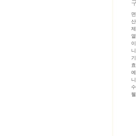
면
산
제
열
이
니
기
효
예
니
수
웰