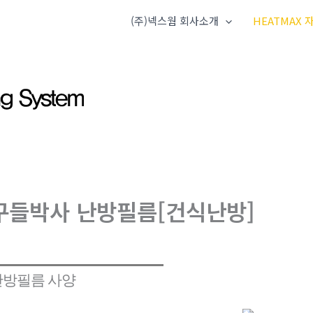
(주)넥스웜 회사소개
HEATMAX
구들박사 난방필름[건식난방]
난방필름 사양