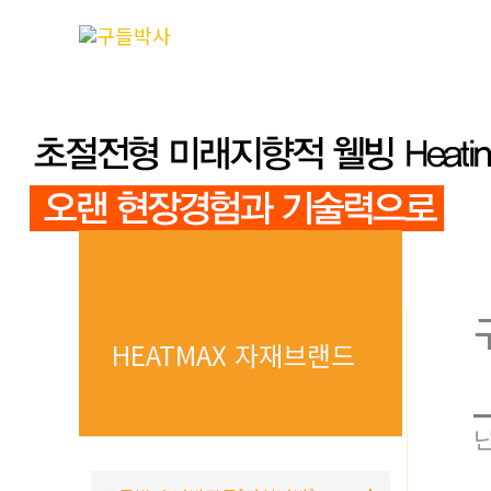
콘
텐
츠
로
건
너
뛰
기
HEATMAX 자재브랜드