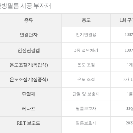
난방필름 시공 부자재
종류
용도
1회 
연결단자
전기연결용
100
안전연결캡
3중 절연처리
100
온도조절기(독립식)
온도 조절
1개
온도조절기(집중식)
온도 조절
7개 
단열재
단열 및 보호재
1롤
케나프
필름보호재
33
P.E.T 보오드
필름보호재
20