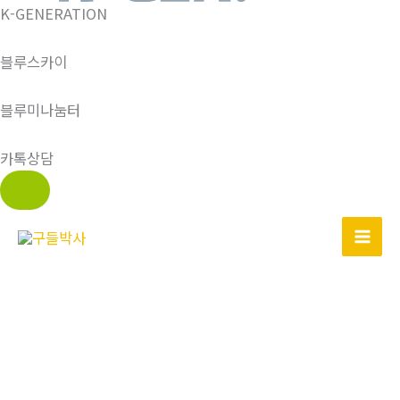
K-GENERATION
블루스카이
블루미나눔터
카톡상담
콘
텐
츠
로
건
너
뛰
기