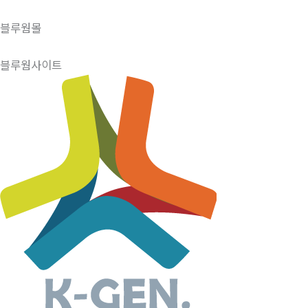
블루웜몰
블루웜사이트