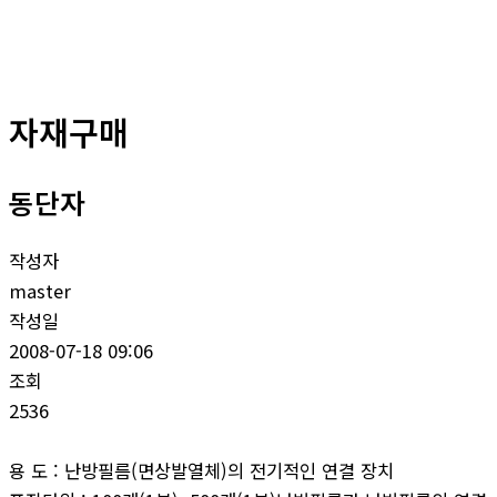
로
건
너
뛰
자재구매
기
동단자
작성자
master
작성일
2008-07-18 09:06
조회
2536
용 도 : 난방필름(면상발열체)의 전기적인 연결 장치