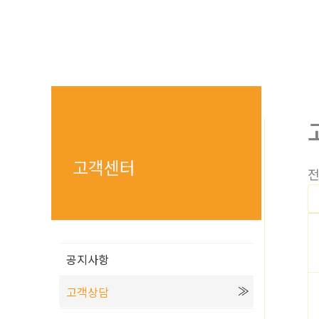
츠
로
건
너
뛰
기
고객센터
전
공지사항
고객상담