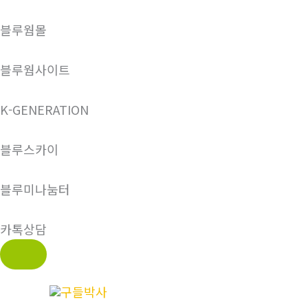
블루웜몰
블루웜사이트
K-GENERATION
블루스카이
블루미나눔터
카톡상담
콘
텐