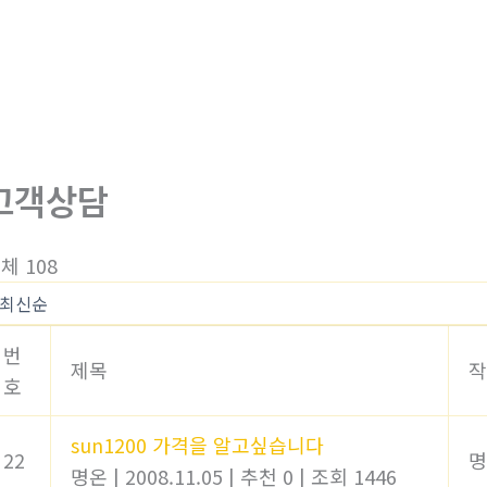
고객상담
체 108
번
제목
작
호
sun1200 가격을 알고싶습니다
22
명
명온
|
2008.11.05
|
추천 0
|
조회 1446