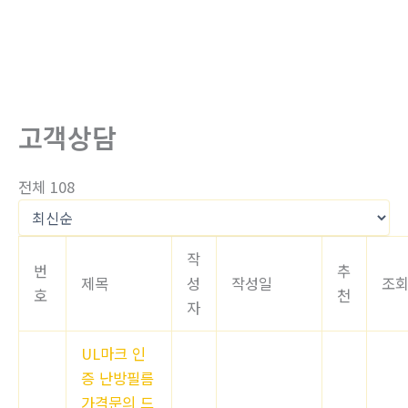
로
건
너
뛰
기
고객상담
전체 108
작
번
추
제목
성
작성일
조
호
천
자
UL마크 인
증 난방필름
가격문의 드