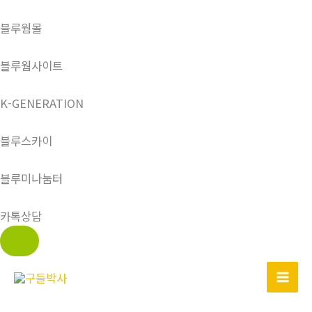
블루웜몰
블루웜사이트
K-GENERATION
블루스카이
블루미나눔터
카톡상담
콘
텐
츠